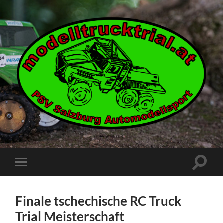
modelltrucktrial.at
Suchfe
Mobile-
ein-/a
Menü
ein-/ausblenden
Finale tschechische RC Truck
Trial Meisterschaft